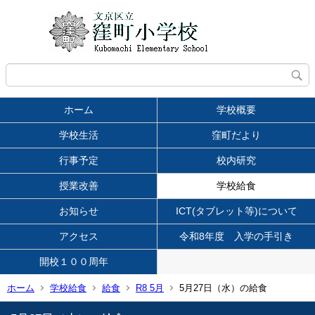
ホーム
学校概要
学校生活
窪町だより
行事予定
校内研究
授業改善
学校給食
お知らせ
ICT(タブレット等)について
アクセス
令和8年度 入学の手引き
開校１００周年
ホーム
学校給食
給食
R8 5月
5月27日（水）の給食