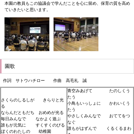
本園の教員もこの協議会で学んだことを心に留め、保育の質を高め
ていきたいと思います。
園歌
作詞 サトウハチロー 作曲 高毛礼 誠
青空みあげて たのしくう
たう
さくらのしるしが きらりと光
小鳥もいっしょに かわいくう
る
たう
ならんだともだち おめめが光る
やさしくみんなで おててをつ
毎日みんなで なかよく遊ぶ
なぐ
誰もが元気に すくすくのびる
誰もがはずんで くるくるまわ
ぼくのわたしの 幼稚園