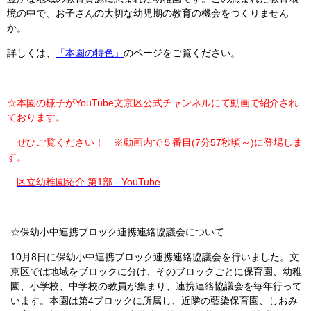
境の中で、お子さんの大切な幼児期の教育の機会をつくりません
か。
詳しくは、
「本園の特色」
のページをご覧ください。
☆本園の様子がYouTube文京区公式チャンネルにて動画で紹介され
ております。
ぜひご覧ください！ ※動画内で５番目(7分57秒頃～)に登場しま
す。
区立幼稚園紹介 第1部 - YouTube
☆保幼小中連携ブロック連携連絡協議会について
10月8日に保幼小中連携ブロック連携連絡協議会を行いました。文
京区では地域をブロックに分け、そのブロックごとに保育園、幼稚
園、小学校、中学校の教員が集まり、連携連絡協議会を毎年行って
います。本園は第4ブロックに所属し、近隣の藍染保育園、しおみ