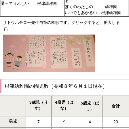
る
通ってうれしい 根津幼稚園
ぼくのわたしの 幼稚園
いつでもあかるい 根津幼稚園
サトウハチロー先生自筆の園歌です。クリックすると、拡大しま
す。
根津幼稚園の園児数（令和８年６月１日現在）
3歳児（り
4歳児（は
5歳児（ほ
合計
す）
な）
し）
男児
7
９
４
20