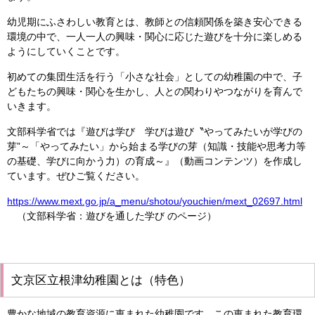
幼児期にふさわしい教育とは、教師との信頼関係を築き安心できる
環境の中で、一人一人の興味・関心に応じた遊びを十分に楽しめる
ようにしていくことです。
初めての集団生活を行う「小さな社会」としての幼稚園の中で、子
どもたちの興味・関心を生かし、人との関わりやつながりを育んで
いきます。
文部科学省では『遊びは学び 学びは遊び〝やってみたいが学びの
芽”～「やってみたい」から始まる学びの芽（知識・技能や思考力等
の基礎、学びに向かう力）の育成～』（動画コンテンツ）を作成し
ています。ぜひご覧ください。
https://www.mext.go.jp/a_menu/shotou/youchien/mext_02697.html
（文部科学省：遊びを通した学び のページ）
文京区立根津幼稚園とは（特色）
豊かな地域の教育資源に恵まれた幼稚園です。この恵まれた教育環