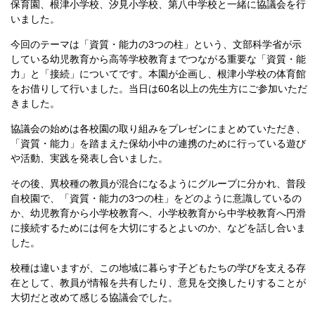
保育園、根津小学校、汐見小学校、第八中学校と一緒に協議会を行
いました。
今回のテーマは「資質・能力の3つの柱」という、文部科学省が示
している幼児教育から高等学校教育までつながる重要な「資質・能
力」と「接続」についてです。本園が企画し、根津小学校の体育館
をお借りして行いました。当日は60名以上の先生方にご参加いただ
きました。
協議会の始めは各校園の取り組みをプレゼンにまとめていただき、
「資質・能力」を踏まえた保幼小中の連携のために行っている遊び
や活動、実践を発表し合いました。
その後、異校種の教員が混合になるようにグループに分かれ、普段
自校園で、「資質・能力の3つの柱」をどのように意識しているの
か、幼児教育から小学校教育へ、小学校教育から中学校教育へ円滑
に接続するためには何を大切にするとよいのか、などを話し合いま
した。
校種は違いますが、この地域に暮らす子どもたちの学びを支える存
在として、教員が情報を共有したり、意見を交換したりすることが
大切だと改めて感じる協議会でした。