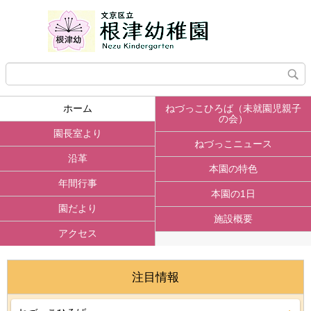
ホーム
ねづっこひろば（未就園児親子
の会）
園長室より
ねづっこニュース
沿革
本園の特色
年間行事
本園の1日
園だより
施設概要
アクセス
注目情報