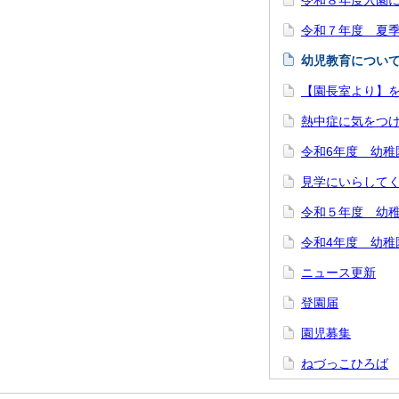
令和８年度入園
令和７年度 夏
幼児教育につい
【園長室より】
熱中症に気をつ
令和6年度 幼稚
見学にいらして
令和５年度 幼
令和4年度 幼稚
ニュース更新
登園届
園児募集
ねづっこひろば