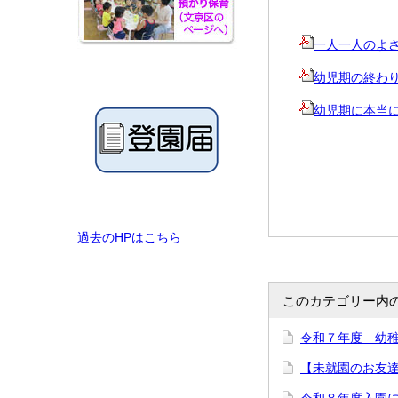
一人一人のよ
幼児期の終わ
幼児期に本当
過去のHPはこちら
このカテゴリー内
令和７年度 幼
【未就園のお友