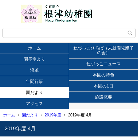
ホーム
ねづっこひろば（未就園児親子
の会）
園長室より
ねづっこニュース
沿革
本園の特色
年間行事
本園の1日
園だより
施設概要
アクセス
ホーム
園だより
2019年度
2019年度 4月
2019年度 4月