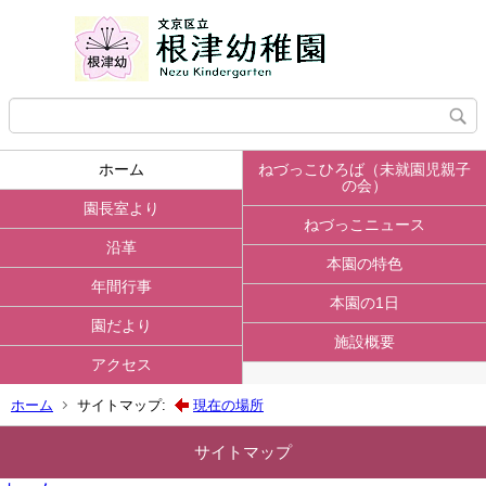
ホーム
ねづっこひろば（未就園児親子
の会）
園長室より
ねづっこニュース
沿革
本園の特色
年間行事
本園の1日
園だより
施設概要
アクセス
ホーム
サイトマップ:
現在の場所
サイトマップ