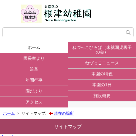
ホーム
ねづっこひろば（未就園児親子
の会）
園長室より
ねづっこニュース
沿革
本園の特色
年間行事
本園の1日
園だより
施設概要
アクセス
ホーム
サイトマップ:
現在の場所
サイトマップ