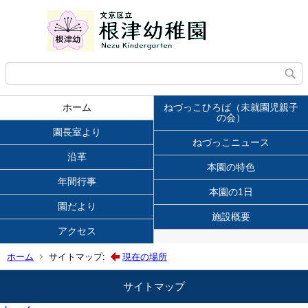
ホーム
ねづっこひろば（未就園児親子
の会）
園長室より
ねづっこニュース
沿革
本園の特色
年間行事
本園の1日
園だより
施設概要
アクセス
ホーム
サイトマップ:
現在の場所
サイトマップ