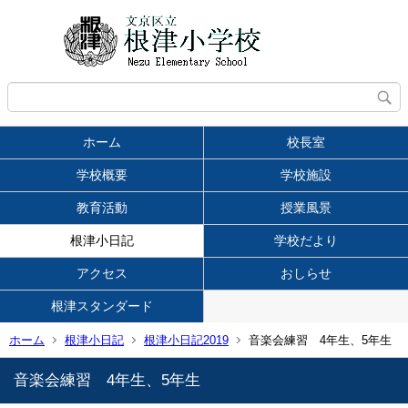
ホーム
校長室
学校概要
学校施設
教育活動
授業風景
根津小日記
学校だより
アクセス
おしらせ
根津スタンダード
ホーム
根津小日記
根津小日記2019
音楽会練習 4年生、5年生
音楽会練習 4年生、5年生