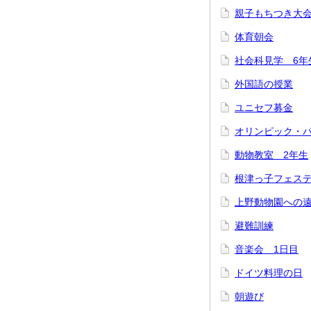
親子もちつき大
体育朝会
社会科見学 6年
外国語の授業
ユニセフ募金
オリンピック・
動物教室 2年生
根津っ子フェス
上野動物園への
避難訓練
音楽会 1日目
ドイツ料理の日
朝遊び