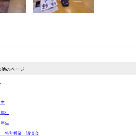
の他のページ
生
年生
２年生
４年生
生 特別授業・講演会