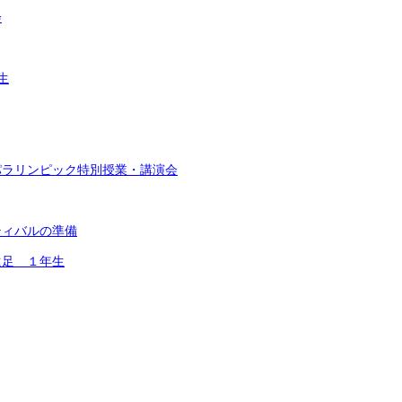
会
生
パラリンピック特別授業・講演会
ティバルの準備
遠足 １年生