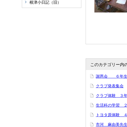
根津小日記（旧）
このカテゴリー内
謝恩会 ６年
クラブ発表集会
クラブ体験 ３
生活科の学習 
トヨタ原体験 
市河 麻由美先