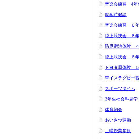
音楽会練習 4年
就学時健診
音楽会練習 ６
陸上競技会 ６年
防災宿泊体験 
陸上競技会 ６年
トヨタ原体験 
車イスラグビー
スポーツタイム
3年生社会科見学
体育朝会
あいさつ運動
土曜授業参観