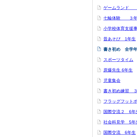
ゲームランド 
七輪体験 ３
小学校体育支援事
昔あそび 1年生
書き初め 全学
スポーツタイム
原爆先生 6年生
児童集会
書き初め練習 
フラッグフット
国際交流２ 6年
社会科見学 5年
国際交流 6年生