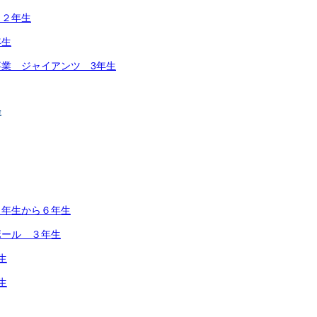
２年生
年生
業 ジャイアンツ 3年生
年
３年生から６年生
ボール ３年生
生
生