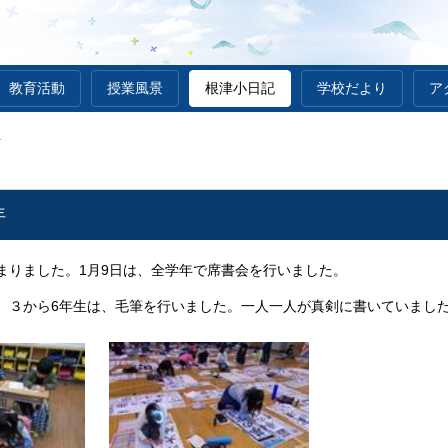
教育活動
授業風景
根津小日記
学校だより
ア
年
年
まりました。1月9日は、全学年で席書会を行いました。
、３から6年生は、毛筆を行いました。一人一人が真剣に書いていまし