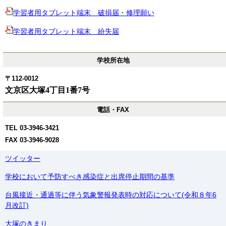
学習者用タブレット端末 破損届・修理願い
学習者用タブレット端末 紛失届
学校所在地
〒112-0012
文京区大塚4丁目1番7号
電話・FAX
TEL 03-3946-3421
FAX 03-3946-9028
ツイッター
学校において予防すべき感染症と出席停止期間の基準
台風接近・通過等に伴う気象警報発表時の対応について(令和８年6
月改訂)
大塚のきまり