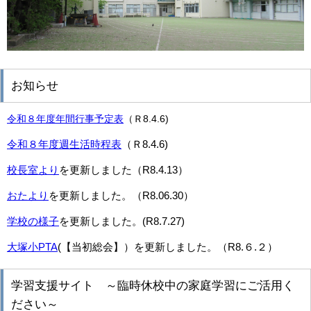
お知らせ
令和８年度年間行事予定表
（Ｒ8.4.6)
令和８年度週生活時程表
（Ｒ8.4.6)
校長室より
を更新しました（
R8.4.13）
おたより
を更新しました。（R8.06.30）
学校の様子
を更新しました。(R8.7.27)
大塚小PTA
(【当初総会】）
を更新しました。（R8.６.２）
学習支援サイト ～臨時休校中の家庭学習にご活用く
ださい～