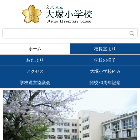
ホーム
校長室より
おたより
学校の様子
アクセス
大塚小学校PTA
学校運営協議会
開校70周年記念