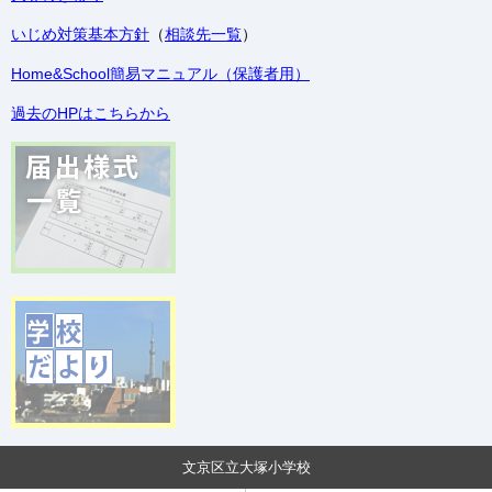
いじめ対策基本方針
（
相談先一覧
）
Home&School簡易マニュアル（保護者用）
過去のHPはこちらから
文京区立大塚小学校