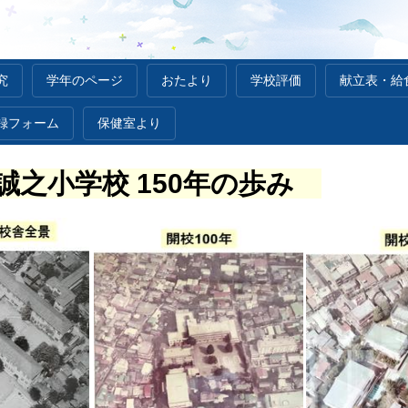
究
学年のページ
おたより
学校評価
献立表・給
録フォーム
保健室より
誠之小学校
150年の歩み