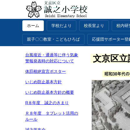
ホーム
学校だより
校長室より
校内研
親子〇〇教室・こどもひろば
応援団サポーター登
台風接近・通過等に伴う気象
文京区立
警報発表時の対応について
体罰根絶宣言ポスター
いじめ防止基本方針
いじめ防止基本方針
の概要
R８年度 誠之のきまり
Ｒ８年度 タブレット活用の
ルール
誠之学友会