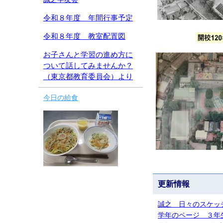
令和８年度 年間行事予定
令和８年度 教室配置図
お子さんと学習の進め方に
ついて話してみませんか？
（東京都教育委員会）より
今日の給食
更新情報
誠之 日々のスケッ
学年のページ ３年