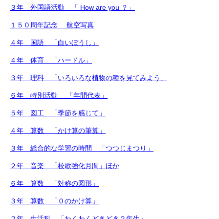
３年 外国語活動 「 How are you ？」
１５０周年記念 航空写真
４年 国語 「白いぼうし」
４年 体育 「ハードル」
３年 理科 「いろいろな植物の種を見てみよう」
６年 特別活動 「年間代表」
５年 図工 「季節を感じて」
４年 算数 「かけ算の筆算」
３年 総合的な学習の時間 「つつじまつり」
２年 音楽 「校歌強化月間」ほか
６年 算数 「対称の図形」
３年 算数 「０のかけ算」
２年 生活科 「わくわくどきどき２年生」