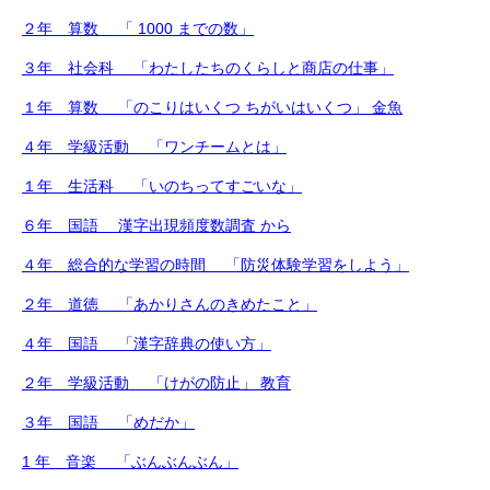
２年 算数 「 1000 までの数」
３年 社会科 「わたしたちのくらしと商店の仕事」
１年 算数 「のこりはいくつ ちがいはいくつ」 金魚
４年 学級活動 「ワンチームとは」
１年 生活科 「いのちってすごいな」
６年 国語 漢字出現頻度数調査 から
４年 総合的な学習の時間 「防災体験学習をしよう」
２年 道徳 「あかりさんのきめたこと」
４年 国語 「漢字辞典の使い方」
２年 学級活動 「けがの防止」 教育
３年 国語 「めだか」
1 年 音楽 「ぶんぶんぶん」