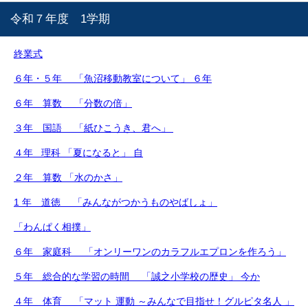
令和７年度 1学期
終業式
６年・５年 「魚沼移動教室について」 ６年
６年 算数 「分数の倍」
３年 国語 「紙ひこうき、君へ」
４年 理科 「夏になると」 自
２年 算数 「水のかさ」
1 年 道徳 「みんながつかうものやばしょ」
「わんぱく相撲」
６年 家庭科 「オンリーワンのカラフルエプロンを作ろう」
５年 総合的な学習の時間 「誠之小学校の歴史」 今か
４年 体育 「マット 運動 ～みんなで目指せ！グルピタ名人 」