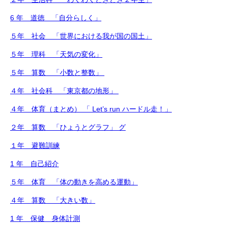
6 年 道徳 「自分らしく」
５年 社会 「世界における我が国の国土」
５年 理科 「天気の変化」
５年 算数 「小数と整数」
４年 社会科 「東京都の地形」
４年 体育（まとめ） 「 Let’s run ハードル走！」
２年 算数 「ひょうとグラフ」 グ
１年 避難訓練
1 年 自己紹介
５年 体育 「体の動きを高める運動」
４年 算数 「大きい数」
1 年 保健 身体計測