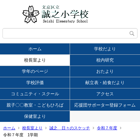
ホーム
学校だより
校長室より
校内研究
学年のページ
おたより
学校評価
献立表・給食だより
コミュニティ・スクール
アクセス
親子〇〇教室・こどもひろば
応援団サポーター登録フォーム
保健室より
ホーム
校長室より
誠之 日々のスケッチ
令和７年度
令和７年度 1学期