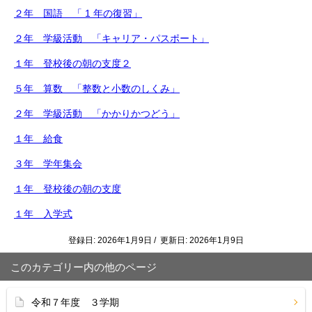
２年 国語 「 1 年の復習」
２年 学級活動 「キャリア・パスポート」
１年 登校後の朝の支度２
５年 算数 「整数と小数のしくみ」
２年 学級活動 「かかりかつどう」
１年 給食
３年 学年集会
１年 登校後の朝の支度
１年 入学式
登録日: 2026年1月9日 / 更新日: 2026年1月9日
このカテゴリー内の他のページ
令和７年度 ３学期