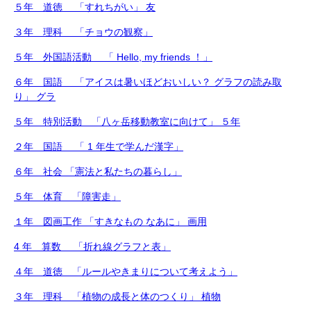
５年 道徳 「すれちがい」 友
３年 理科 「チョウの観察」
５年 外国語活動 「 Hello, my friends ！」
６年 国語 「アイスは暑いほどおいしい？ グラフの読み取
り」 グラ
５年 特別活動 「八ヶ岳移動教室に向けて」 ５年
２年 国語 「 1 年生で学んだ漢字」
６年 社会 「憲法と私たちの暮らし」
５年 体育 「障害走」
１年 図画工作 「すきなもの なあに」 画用
4 年 算数 「折れ線グラフと表」
４年 道徳 「ルールやきまりについて考えよう」
３年 理科 「植物の成長と体のつくり」 植物