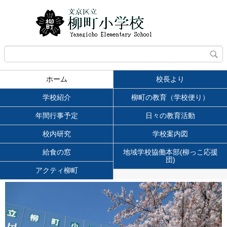
ホーム
校長より
学校紹介
柳町の教育（学校便り）
年間行事予定
日々の教育活動
校内研究
学校案内図
給食の窓
地域学校協働本部(柳っこ応援
団)
アクティ柳町