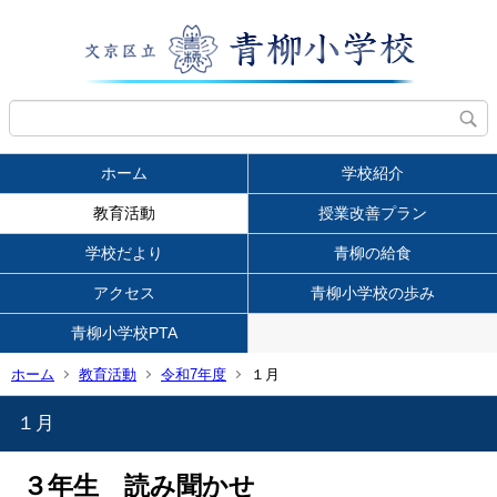
ホーム
学校紹介
教育活動
授業改善プラン
学校だより
青柳の給食
アクセス
青柳小学校の歩み
青柳小学校PTA
ホーム
教育活動
令和7年度
１月
１月
３年生 読み聞かせ