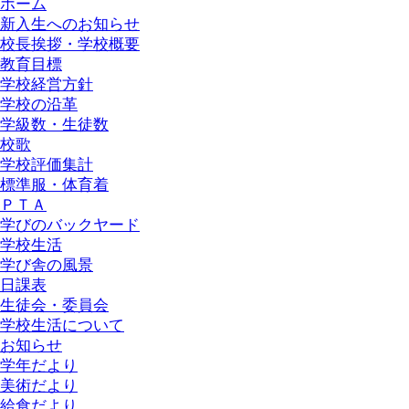
ホーム
新入生へのお知らせ
校長挨拶・学校概要
教育目標
学校経営方針
学校の沿革
学級数・生徒数
校歌
学校評価集計
標準服・体育着
ＰＴＡ
学びのバックヤード
学校生活
学び舎の風景
日課表
生徒会・委員会
学校生活について
お知らせ
学年だより
美術だより
給食だより