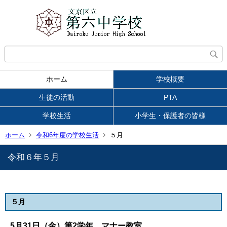
ホーム
学校概要
生徒の活動
PTA
学校生活
小学生・保護者の皆様
ホーム
令和6年度の学校生活
５月
令和６年５月
５月
5月31日（金）第2学年 マナー教室