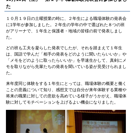
た
１０月１９日の土曜授業の時に、２年生による職場体験の発表会
に1学年が参加しました。２年生の学年の中で選ばれた８つの班
がアリーナで、１年生と保護者・地域の皆様の前で発表しまし
た。
どの班も工夫を凝らした発表でしたが、それを踏まえて１年生
は、国語で学んだ「相手の発表をどのように聞いたらいいか」や
「メモをどのように取ったらいいか」を早速生かして、真剣にメ
モを取りながら先輩たちの発表を聞いている姿が見受けられまし
た。
来年度同じ体験をする１年生にとっては、職場体験の概要と働く
ことの意義について知り、感想文では自分が来年体験する業種や
将来の職業に対しての意欲を高めている様子がうかがえ、職場体
験に対してモチベーションを上げるよい機会になりました。