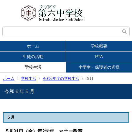
ホーム
学校概要
生徒の活動
PTA
学校生活
小学生・保護者の皆様
ホーム
学校生活
令和6年度の学校生活
５月
令和６年５月
５月
5月31日（金）第2学年 マナー教室