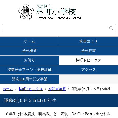
ホーム
校長室より
学校概要
学校行事
お便り
林町トピックス
授業改善プラン・学校評価
アクセス
開校110周年記念事業
ホーム
林町トピックス
令和６年度
運動会(５月２５日)６年生
運動会(５月２５日)６年生
６年生は団体競技「騎馬戦」と、表現「Do Our Best～重なれみ