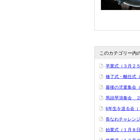
このカテゴリー内
卒業式（３月２
修了式・離任式
最後の児童集会
馬頭琴演奏会 
6年生を送る会（
長なわチャレン
始業式（１月８