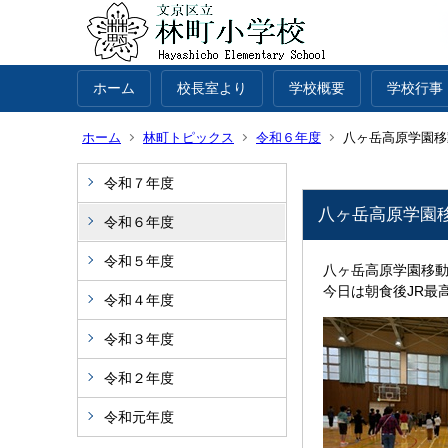
ホーム
校長室より
学校概要
学校行事
ホーム
林町トピックス
令和６年度
八ヶ岳高原学園移
令和７年度
八ヶ岳高原学園
令和６年度
令和５年度
八ヶ岳高原学園移
今日は朝食後JR最
令和４年度
令和３年度
令和２年度
令和元年度