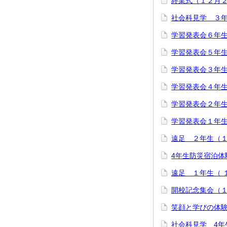
終業式（１２月
社会科見学 ３
学習発表会６年
学習発表会５年
学習発表会３年
学習発表会４年
学習発表会２年
学習発表会１年
遠足 ２年生（
4年生防災宿泊体
遠足 １年生（ 
開校記念集会（
笑顔と学びの体
社会科見学 4年