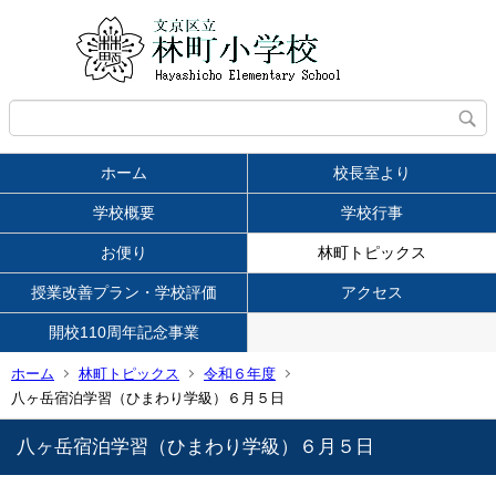
ホーム
校長室より
学校概要
学校行事
お便り
林町トピックス
授業改善プラン・学校評価
アクセス
開校110周年記念事業
ホーム
林町トピックス
令和６年度
八ヶ岳宿泊学習（ひまわり学級）６月５日
八ヶ岳宿泊学習（ひまわり学級）６月５日