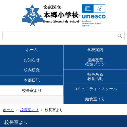
ホーム
学校案内
お知らせ
授業改善
推進プラン
校内研究
特色ある
教育活動
本郷日記
コミュニティ・スクール
校長室より
給食室より
ホーム
校長室より
校長室より
校長室より