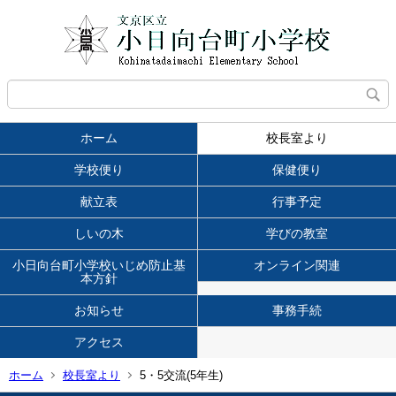
ホーム
校長室より
学校便り
保健便り
献立表
行事予定
しいの木
学びの教室
小日向台町小学校いじめ防止基
オンライン関連
本方針
お知らせ
事務手続
アクセス
ホーム
校長室より
5・5交流(5年生)