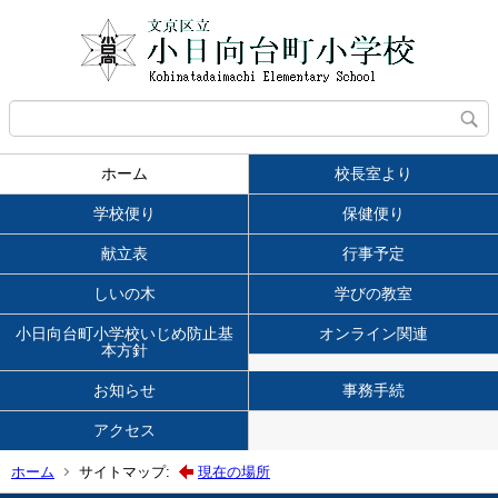
ホーム
校長室より
学校便り
保健便り
献立表
行事予定
しいの木
学びの教室
小日向台町小学校いじめ防止基
オンライン関連
本方針
お知らせ
事務手続
アクセス
ホーム
サイトマップ:
現在の場所