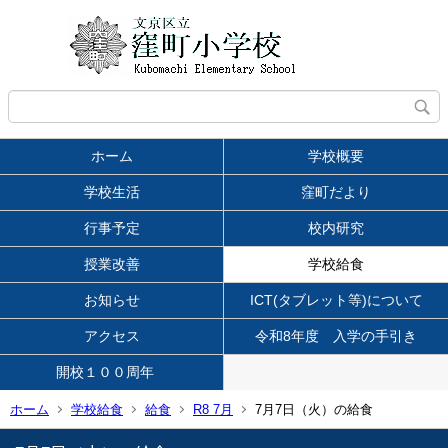
ホーム
学校概要
学校生活
窪町だより
行事予定
校内研究
授業改善
学校給食
お知らせ
ICT(タブレット等)について
アクセス
令和8年度 入学の手引き
開校１００周年
ホーム
学校給食
給食
R8 7月
7月7日（火）の給食