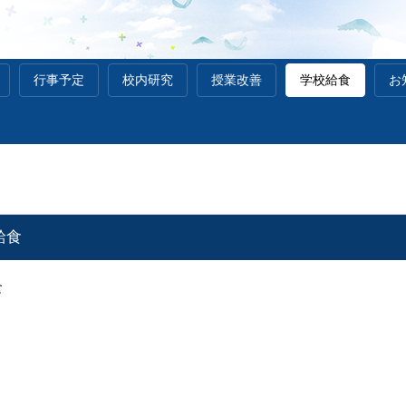
行事予定
校内研究
授業改善
学校給食
お
給食
食