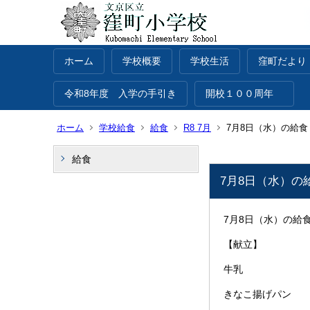
ホーム
学校概要
学校生活
窪町だより
令和8年度 入学の手引き
開校１００周年
ホーム
学校給食
給食
R8 7月
7月8日（水）の給食
給食
7月8日（水）の
7月8日（水）の給
【献立】
牛乳
きなこ揚げパン