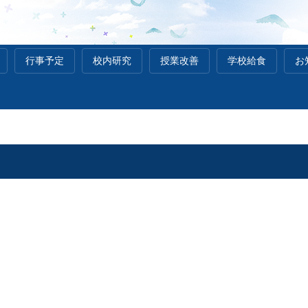
行事予定
校内研究
授業改善
学校給食
お