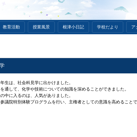
教育活動
授業風景
根津小日記
学校だより
ア
学
６年生は、社会科見学に出かけました。
学を通して、化学や技術についての知識を深めることができました。
玉の中に入るのは、人気がありました。
堂参議院特別体験プログラムを行い、主権者としての意識を高めること