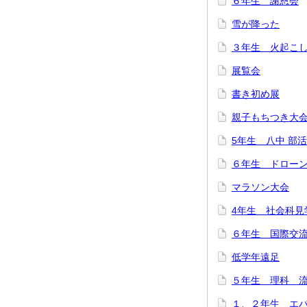
６年生 謝恩会
雪が降った
３年生 火起こ
展覧会
書き初め展
親子もちつき大
5年生 八中 部
６年生 ドロー
マラソン大会
4年生 社会科見
６年生 国際交
低学年遠足
５年生 理科 
１、２年生 エ