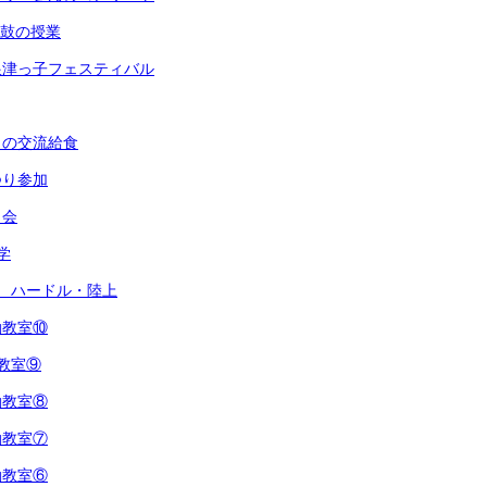
太鼓の授業
根津っ子フェスティバル
との交流給食
つり参加
し会
学
 ハードル・陸上
動教室⑩
教室⑨
動教室⑧
動教室⑦
動教室⑥