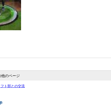
の他のページ
メフト部との交流
学