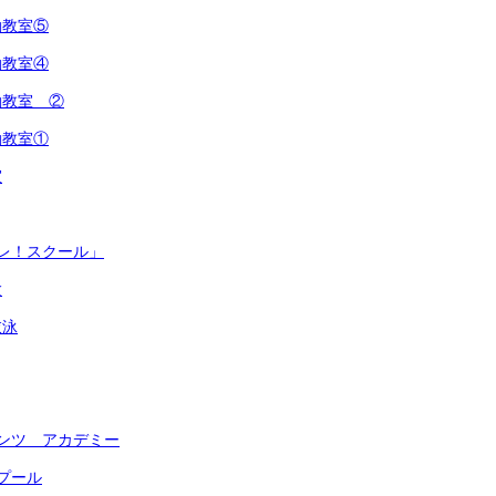
動教室⑤
動教室④
動教室 ②
動教室①
室
レ！スクール」
験
衣泳
ンツ アカデミー
プール