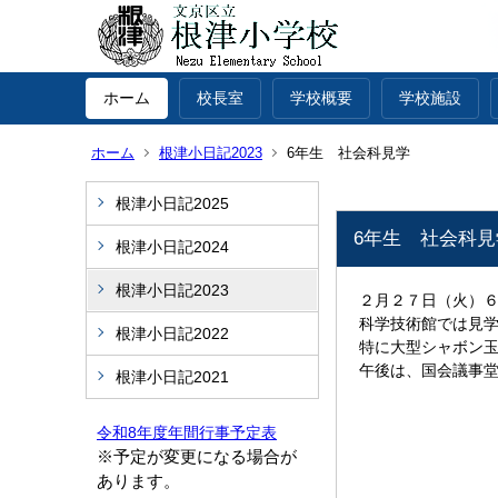
ホーム
校長室
学校概要
学校施設
ホーム
根津小日記2023
6年生 社会科見学
根津小日記2025
6年生 社会科見
根津小日記2024
根津小日記2023
２月２７日（火）
科学技術館では見
根津小日記2022
特に大型シャボン
午後は、国会議事
根津小日記2021
令和8年度年間行事予定表
※予定が変更になる場合が
あります。