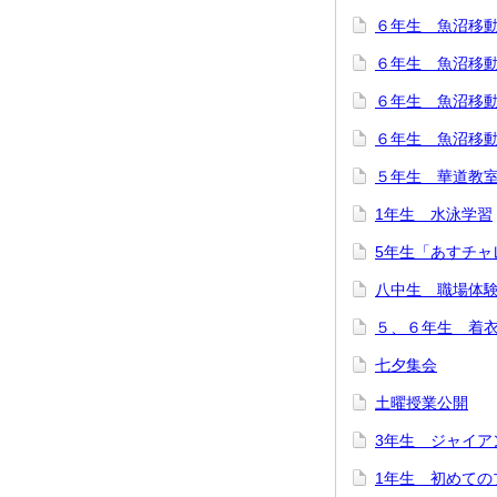
６年生 魚沼移
６年生 魚沼移
６年生 魚沼移
６年生 魚沼移
５年生 華道教
1年生 水泳学習
5年生「あすチャ
八中生 職場体
５、６年生 着
七夕集会
土曜授業公開
3年生 ジャイア
1年生 初めての