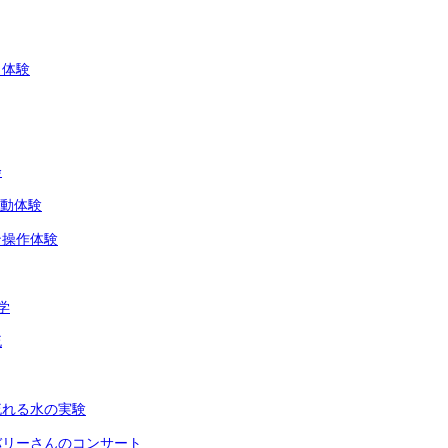
し体験
会
活動体験
ン操作体験
学
流
流れる水の実験
バリーさんのコンサート