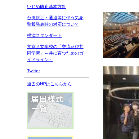
いじめ防止基本方針
台風接近・通過等に伴う気象
警報発表時の対応について
根津スタンダート
文京区立学校の「交流及び共
同学習」～共に育つためのガ
イドライン～
Twitter
過去のHPはこちらから