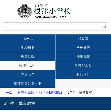
ホーム
校長室
学校概要
学校施設
教育活動
授業風景
根津小日記
学校だより
アクセス
おしらせ
根津スタンダード
ホーム
根津小日記
根津小日記2022
5年生 華道教室
5年生 華道教室