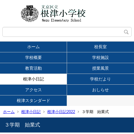
ホーム
校長室
学校概要
学校施設
教育活動
授業風景
根津小日記
学校だより
アクセス
おしらせ
根津スタンダード
ホーム
根津小日記
根津小日記2022
３学期 始業式
３学期 始業式