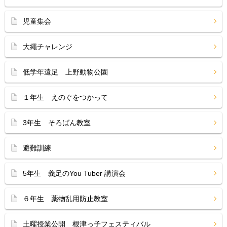
児童集会
大繩チャレンジ
低学年遠足 上野動物公園
１年生 えのぐをつかって
3年生 そろばん教室
避難訓練
5年生 義足のYou Tuber 講演会
６年生 薬物乱用防止教室
土曜授業公開 根津っ子フェスティバル