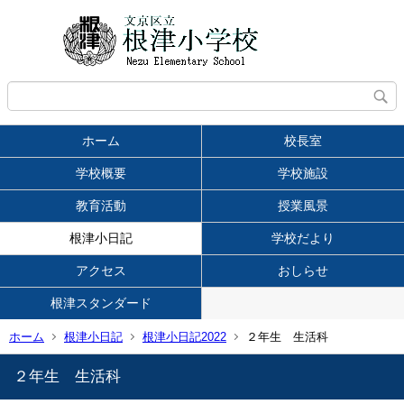
ホーム
校長室
学校概要
学校施設
教育活動
授業風景
根津小日記
学校だより
アクセス
おしらせ
根津スタンダード
ホーム
根津小日記
根津小日記2022
２年生 生活科
２年生 生活科