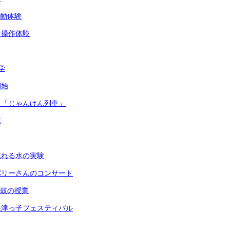
活動体験
ン操作体験
学
開始
 「じゃんけん列車」
流
流れる水の実験
バリーさんのコンサート
太鼓の授業
根津っ子フェスティバル