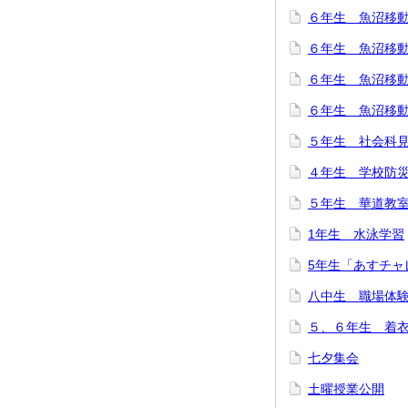
６年生 魚沼移
６年生 魚沼移
６年生 魚沼移
６年生 魚沼移
５年生 社会科
４年生 学校防
５年生 華道教
1年生 水泳学習
5年生「あすチャ
八中生 職場体
５、６年生 着
七夕集会
土曜授業公開