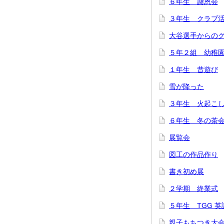
６年生 謝恩会
３年生 クラブ活
大谷選手からの
５年２組 幼稚
１年生 昔遊び
雪が降った
３年生 火起こ
６年生 冬の茶
展覧会
図工の作品作り
書き初め展
２学期 終業式
５年生 TGG 
親子もちつき大