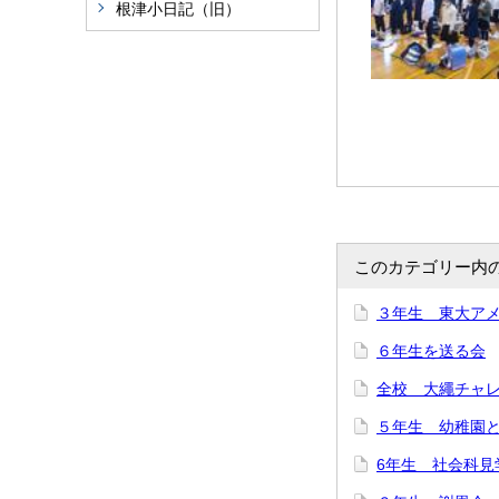
根津小日記（旧）
このカテゴリー内
３年生 東大ア
６年生を送る会
全校 大繩チャ
５年生 幼稚園
6年生 社会科見