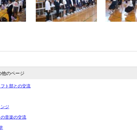
の他のページ
メフト部との交流
レンジ
との音楽の交流
学