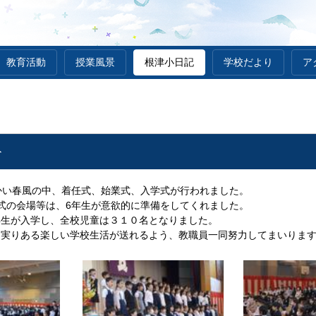
教育活動
授業風景
根津小日記
学校だより
ア
ト
ト
かい春風の中、着任式、始業式、入学式が行われました。
式の会場等は、6年生が意欲的に準備をしてくれました。
年生が入学し、全校児童は３１０名となりました。
、実りある楽しい学校生活が送れるよう、教職員一同努力してまいりま