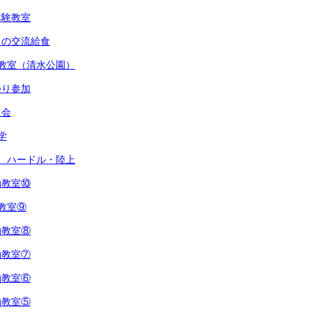
体験教室
との交流給食
教室（清水公園）
つり参加
し会
学
 ハードル・陸上
動教室⑩
教室⑨
動教室⑧
動教室⑦
動教室⑥
動教室⑤