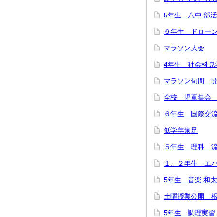
5年生 八中 部
６年生 ドロー
マラソン大会
4年生 社会科見
マラソン旬間 
全校 児童集会
６年生 国際交
低学年遠足
５年生 理科 
１、２年生 エ
5年生 音楽 和
土曜授業公開 
5年生 調理実習