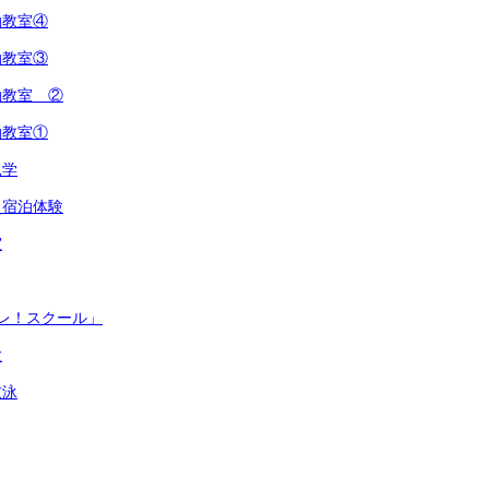
動教室④
動教室③
動教室 ②
動教室①
見学
災宿泊体験
室
レ！スクール」
験
衣泳