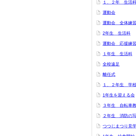
１、２年 生
運動会
運動会 全体練
2年生 生活科
運動会 応援練
１年生 生活科
全校遠足
離任式
１、２年生 学
1年生を迎える会
３年生 自転車
２年生 消防の
つつじまつり見