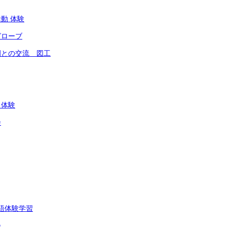
動 体験
グローブ
園との交流 図工
し体験
会
英語体験学習
会