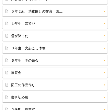
５年２組 幼稚園との交流 図工
１年生 昔遊び
雪が降った
３年生 火起こし体験
６年生 冬の茶会
展覧会
図工の作品作り
書き初め展
２学期 終業式