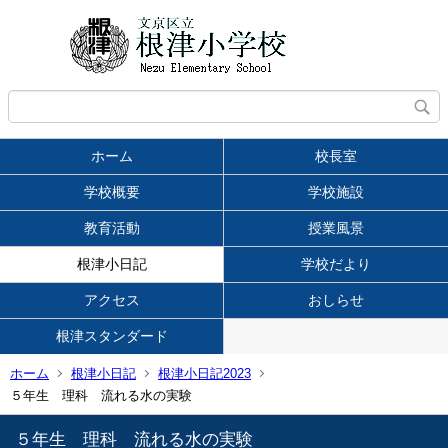
ホーム
校長室
学校概要
学校施設
教育活動
授業風景
根津小日記
学校だより
アクセス
おしらせ
根津スタンダード
ホーム
根津小日記
根津小日記2023
５年生 理科 流れる水の実験
５年生 理科 流れる水の実験