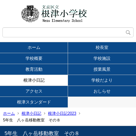
ホーム
校長室
学校概要
学校施設
教育活動
授業風景
根津小日記
学校だより
アクセス
おしらせ
根津スタンダード
ホーム
根津小日記
根津小日記2023
5年生 八ヶ岳移動教室 その８
5年生 八ヶ岳移動教室 その８