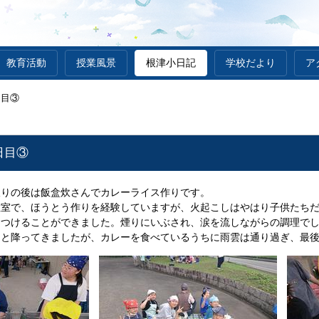
教育活動
授業風景
根津小日記
学校だより
ア
日目③
日目③
取りの後は飯盒炊さんでカレーライス作りです。
教室で、ほうとう作りを経験していますが、火起こしはやはり子供たち
をつけることができました。煙りにいぶされ、涙を流しながらの調理で
ツと降ってきましたが、カレーを食べているうちに雨雲は通り過ぎ、最