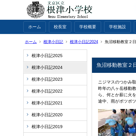
ホーム
校長室
学校概要
学校施設
ホーム
根津小日記
根津小日記2024
魚沼移動教室２
根津小日記2025
魚沼移動教室２
根津小日記2024
根津小日記2023
ニジマスのつかみ
昨年の八ヶ岳移動
根津小日記2022
ら、何とか薪に火
途中、雨がポツポ
根津小日記2021
根津小日記2020
根津小日記2019