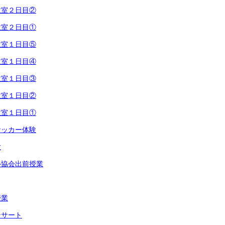
教室２日目②
教室２日目①
教室１日目⑤
教室１日目④
教室１日目③
教室１日目②
教室１日目①
サッカー体験
験
ル協会出前授業
授業
ンサート