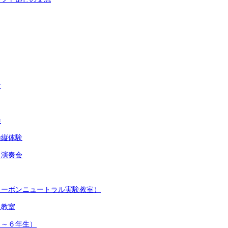
験
会
操縦体験
ラ演奏会
カーボンニュートラル実験教室）
止教室
３～６年生）