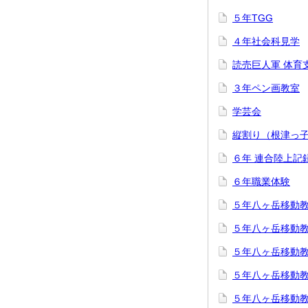
５年TGG
４年社会科見学
読売巨人軍 体育
３年ペン画教室
学芸会
縦割り（根津っ
６年 連合陸上記
６年職業体験
５年八ヶ岳移動
５年八ヶ岳移動
５年八ヶ岳移動
５年八ヶ岳移動
５年八ヶ岳移動