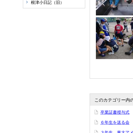
根津小日記（旧）
このカテゴリー内
卒業証書授与式
６年生を送る会
３年生 東大ア