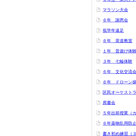
マラソン大会
６年 謝恩会
低学年遠足
６年 茶道教室
１年 昔遊び体
３年 七輪体験
６年 文化交流
６年 ドローン
区民オーケスト
席書会
５年出前授業（
６年薬物乱用防
書き初め練習（