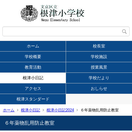
ホーム
校長室
学校概要
学校施設
教育活動
授業風景
根津小日記
学校だより
アクセス
おしらせ
根津スタンダード
ホーム
根津小日記
根津小日記2024
６年薬物乱用防止教室
６年薬物乱用防止教室