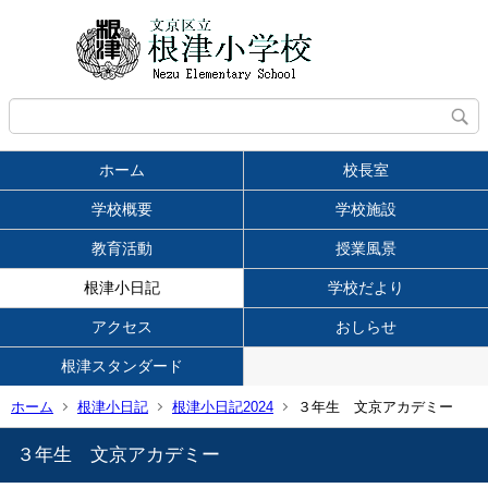
ホーム
校長室
学校概要
学校施設
教育活動
授業風景
根津小日記
学校だより
アクセス
おしらせ
根津スタンダード
ホーム
根津小日記
根津小日記2024
３年生 文京アカデミー
３年生 文京アカデミー