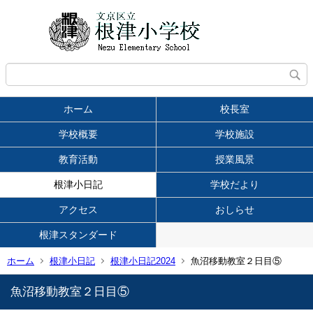
ホーム
校長室
学校概要
学校施設
教育活動
授業風景
根津小日記
学校だより
アクセス
おしらせ
根津スタンダード
ホーム
根津小日記
根津小日記2024
魚沼移動教室２日目⑤
魚沼移動教室２日目⑤