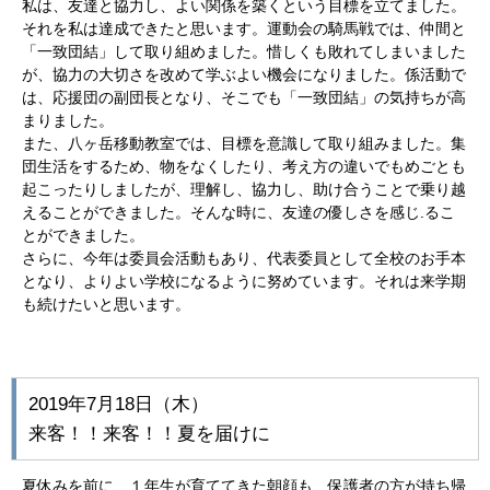
私は、友達と協力し、よい関係を築くという目標を立てました。
それを私は達成できたと思います。運動会の騎馬戦では、仲間と
「一致団結」して取り組めました。惜しくも敗れてしまいました
が、協力の大切さを改めて学ぶよい機会になりました。係活動で
は、応援団の副団長となり、そこでも「一致団結」の気持ちが高
まりました。
また、八ヶ岳移動教室では、目標を意識して取り組みました。集
団生活をするため、物をなくしたり、考え方の違いでもめごとも
起こったりしましたが、理解し、協力し、助け合うことで乗り越
えることができました。そんな時に、友達の優しさを感じ.るこ
とができました。
さらに、今年は委員会活動もあり、代表委員として全校のお手本
となり、よりよい学校になるように努めています。それは来学期
も続けたいと思います。
2019年7月18日（木）
来客！！来客！！夏を届けに
夏休みを前に、１年生が育ててきた朝顔も、保護者の方が持ち帰