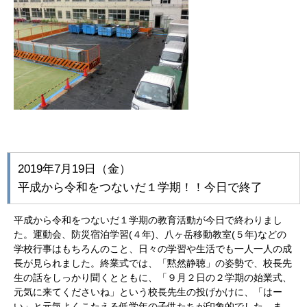
2019年7月19日（金）
平成から令和をつないだ１学期！！今日で終了
平成から令和をつないだ１学期の教育活動が今日で終わりまし
た。運動会、防災宿泊学習(４年)、八ヶ岳移動教室(５年)などの
学校行事はもちろんのこと、日々の学習や生活でも一人一人の成
長が見られました。終業式では、「黙然静聴」の姿勢で、校長先
生の話をしっかり聞くとともに、「９月２日の２学期の始業式、
元気に来てくださいね」という校長先生の投げかけに、「はー
い」と元気よくこたえる低学年の子供たちが印象的でした。ま