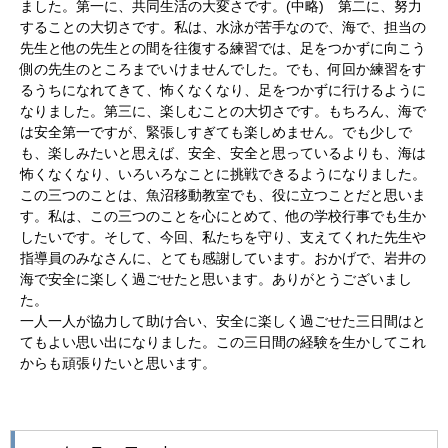
ました。第一に、共同生活の大変さです。(中略) 第二に、努力
することの大切さです。私は、水泳が苦手なので、海で、担当の
先生と他の先生との間を往復する練習では、足をつかずに向こう
側の先生のところまでいけませんでした。でも、何回か練習をす
るうちになれてきて、怖くなくなり、足をつかずに行けるように
なりました。第三に、楽しむことの大切さです。もちろん、海で
は安全第一ですが、緊張しすぎても楽しめません。でも少しで
も、楽しみたいと思えば、安全、安全と思っているよりも、海は
怖くなくなり、いろいろなことに挑戦できるようになりました。
この三つのことは、魚沼移動教室でも、役に立つことだと思いま
す。私は、この三つのことを心にとめて、他の学校行事でも生か
したいです。そして、今回、私たちを守り、支えてくれた先生や
指導員のみなさんに、とても感謝しています。おかげで、岩井の
海で安全に楽しく過ごせたと思います。ありがとうございまし
た。
一人一人が協力して助け合い、安全に楽しく過ごせた三日間はと
てもよい思い出になりました。この三日間の経験を生かしてこれ
からも頑張りたいと思います。