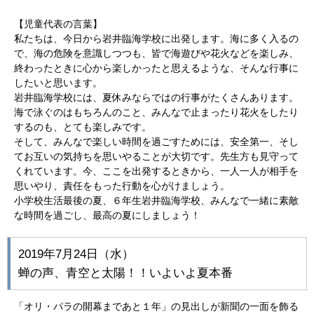
【児童代表の言葉】
私たちは、今日から岩井臨海学校に出発します。海に多く入るの
で、海の危険を意識しつつも、皆で海遊びや花火などを楽しみ、
終わったときに心から楽しかったと思えるような、そんな行事に
したいと思います。
岩井臨海学校には、夏休みならではの行事がたくさんあります。
海で泳ぐのはもちろんのこと、みんなで止まったり花火をしたり
するのも、とても楽しみです。
そして、みんなで楽しい時間を過ごすためには、安全第一、そし
てお互いの気持ちを思いやることが大切です。先生方も見守って
くれています。今、ここを出発するときから、一人一人が相手を
思いやり、責任をもった行動を心がけましょう。
小学校生活最後の夏、６年生岩井臨海学校、みんなで一緒に素敵
な時間を過ごし、最高の夏にしましょう！
2019年7月24日（水）
蝉の声、青空と太陽！！いよいよ夏本番
「オリ・パラの開幕まであと１年」の見出しが新聞の一面を飾る