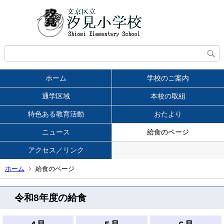
ホーム
学校のご案内
通学区域
本校の取組
特色ある教育活動
おたより
ニュース
給食のページ
アクセス／リンク
ホーム
給食のページ
令和8年度の給食