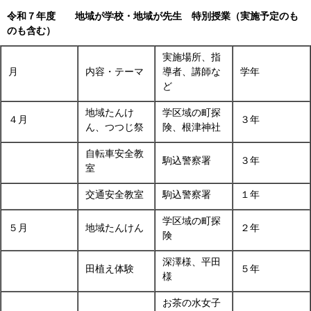
令和７年度 地域が学校・地域が先生 特別授業（実施予定のも
のも含む）
実施場所、指
月
内容・テーマ
導者、講師な
学年
ど
地域たんけ
学区域の町探
４月
３年
ん、つつじ祭
険、根津神社
自転車安全教
駒込警察署
３年
室
交通安全教室
駒込警察署
１年
学区域の町探
５月
地域たんけん
２年
険
深澤様、平田
田植え体験
５年
様
お茶の水女子