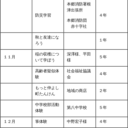
本郷消防署根
津出張所
防災学習
４年
本郷消防団
赤十字社
秋と友達にな
１年
ろう
稲の収穫につ
深澤様、平田
１１月
５年
いて学ぼう
様
高齢者疑似体
社会福祉協議
４年
験
会
もっと仲よし
地域の商店
２年
町たんけん
中学校部活動
第八中学校
５年
体験
１２月
箏体験
中野宏子様
４年