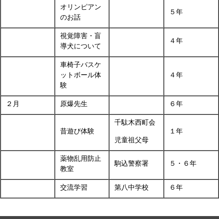
オリンピアン
５年
のお話
視覚障害・盲
４年
導犬について
車椅子バスケ
ットボール体
４年
験
２月
原爆先生
６年
千駄木西町会
昔遊び体験
１年
児童祖父母
薬物乱用防止
駒込警察署
５・６年
教室
交流学習
第八中学校
６年