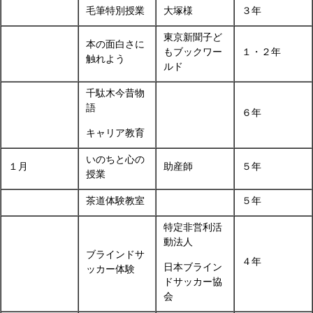
毛筆特別授業
大塚様
３年
東京新聞子ど
本の面白さに
もブックワー
１・２年
触れよう
ルド
千駄木今昔物
語
６年
キャリア教育
いのちと心の
１月
助産師
５年
授業
茶道体験教室
５年
特定非営利活
動法人
ブラインドサ
４年
日本ブライン
ッカー体験
ドサッカー協
会