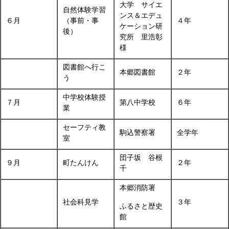
大学 サイエ
自然体験学習
ンス＆エデュ
６月
（事前・事
４年
ケーション研
後）
究所 里浩彰
様
図書館へ行こ
本郷図書館
２年
う
中学校体験授
７月
第八中学校
６年
業
セーフティ教
駒込警察署
全学年
室
団子坂 谷根
９月
町たんけん
２年
千
本郷消防署
社会科見学
３年
ふるさと歴史
館