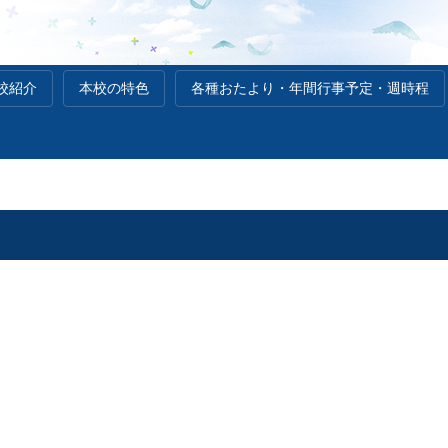
校紹介
本校の特色
各種おたより・年間行事予定・週時程