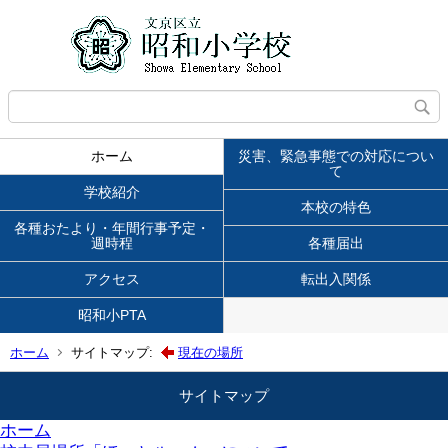
ホーム
災害、緊急事態での対応につい
て
学校紹介
本校の特色
各種おたより・年間行事予定・
週時程
各種届出
アクセス
転出入関係
昭和小PTA
ホーム
サイトマップ:
現在の場所
サイトマップ
ホーム