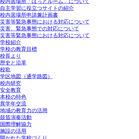
校内居場所「ほっとルーム」について
自主学習に役立つサイトの紹介
校内居場所申請兼計画書
災害等緊急事態における対応について
災害、緊急事態での対応について
災害等緊急事態における対応について
学校紹介
学校の教育目標
校長より
歴史と沿革
校歌
学区地図（通学路図）
校内研究
安全教育
本校の特色
異学年交流
地域の教育力の活用
鼓笛演奏活動
国際理解協力
施設の活用
開かれた学校づくり