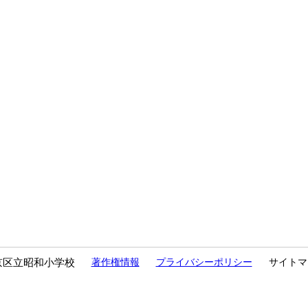
京区立昭和小学校
著作権情報
プライバシーポリシー
サイトマ