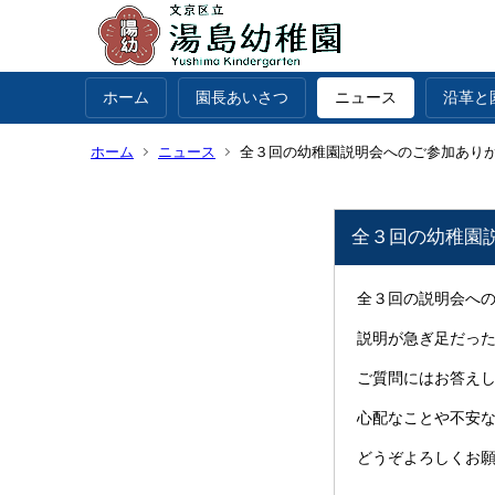
ホーム
園長あいさつ
ニュース
沿革と
ホーム
ニュース
全３回の幼稚園説明会へのご参加あり
全３回の幼稚園
全３回の説明会へ
説明が急ぎ足だっ
ご質問にはお答え
心配なことや不安
どうぞよろしくお