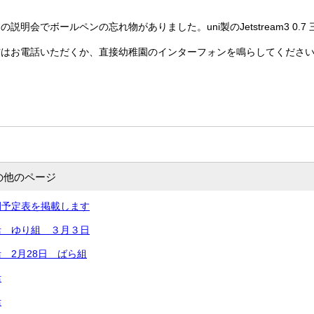
説明会でボールペンの忘れ物がありました。uni製のJetstream3 0.
方はお電話いただくか、直接幼稚園のインターフォンを鳴らしてくださ
の他のページ
間予定表を掲載します
活 ゆり組 ３月３日
 2月28日 ばら組
活
活