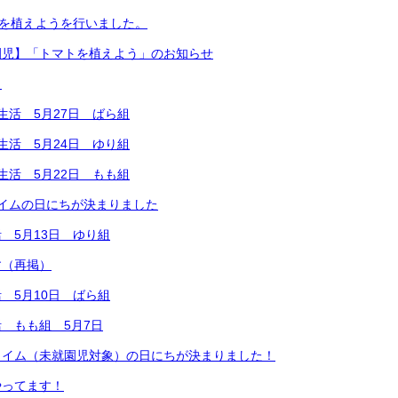
トを植えようを行いました。
園児】「トマトを植えよう」のお知らせ
う
生活 5月27日 ばら組
生活 5月24日 ゆり組
生活 5月22日 もも組
イムの日にちが決まりました
 5月13日 ゆり組
す（再掲）
 5月10日 ばら組
 もも組 5月7日
タイム（未就園児対象）の日にちが決まりました！
やってます！