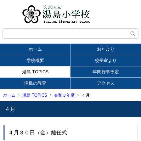
ホーム
おたより
学校概要
校長室より
湯島 TOPICS
年間行事予定
湯島の教育
アクセス
ホーム
湯島 TOPICS
令和３年度
４月
４月
４月３０日（金）離任式