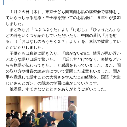
１月２６日（木）、東京子ども図書館お話の講習会で講師をし
ていらっしゃる池添トモ子様を招いてのお話会に、５年生が参加
しました。
まどみちお『つぶつぶうた』より「けむし」「ひょうたん」な
どの詩をいくつか紹介していただいたり、中国の昔話『月を射
る』（「おはなしのろうそく２７」より）を、素話で披露してい
ただいたりしました。
子供たちは真剣に聞き入り、「絵がないのに、情景が思い浮か
ぶような語り口調で驚いた。」「話し方だけでなく、表情などか
らも物語が伝わってきた。」と感想をもっていました。また、間
の取り方や擬音の読み方について質問した児童もいました。聞き
手を意識して話すことの大切さを学んだこの経験を、国語「大造
じいさんとガン」の朗読の学習に生かしていきます。
池添様、すてきなひとときをありがとうございました。