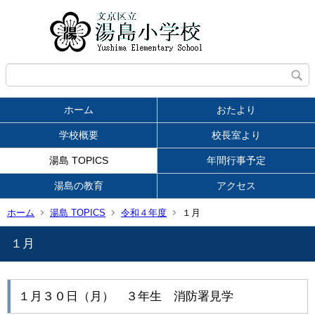
ホーム
おたより
学校概要
校長室より
湯島 TOPICS
年間行事予定
湯島の教育
アクセス
ホーム
湯島 TOPICS
令和４年度
１月
１月
１月３０日（月） ３年生 消防署見学