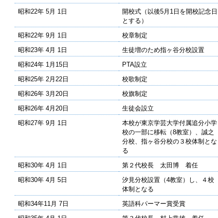
昭和22年 5月 1日
開校式（以後5月1日を開校記念日
とする）
昭和22年 9月 1日
校章制定
昭和23年 4月 1日
生徒増のため指ヶ谷分校設置
昭和24年 1月15日
PTA設立
昭和25年 2月22日
校歌制定
昭和26年 3月20日
校旗制定
昭和26年 4月20日
生徒会設立
昭和27年 9月 1日
本校が東京学芸大学付属追分小学
校の一部に移転（8教室）、誠之
分校、指ヶ谷分校の３校体制とな
る
昭和30年 4月 1日
第２代校長 太田博 着任
昭和30年 4月 5日
汐見分校設置（4教室）し、４校
体制となる
昭和34年11月 7日
英語科パーマー賞受賞