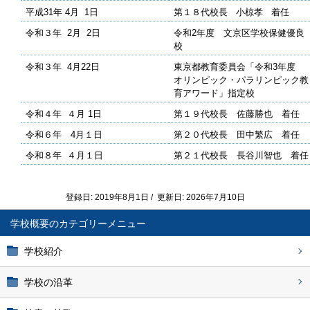
平成31年 4月 1日
第１８代校長 小椋孝 着任
令和３年 2月
2
日
令和2年度 文京区学校保健優良
校
令和３年 4月
22
日
東京都教育委員会「令和3年度
オリンピック・パラリンピック教
育アワード」指定校
令和４年 ４月
1
日
第１９代校長 佐藤勝也 着任
令和６年 4月１日
第２０代校長 田中繁広 着任
令和８年 ４月１日
第２１代校長 長谷川智也 着任
登録日: 2019年8月1日 / 更新日: 2026年7月10日
学校概要
学校紹介
学校の沿革