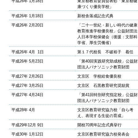
平成26年 1月18日
東京都教育委員会表彰「東京都健
康づくり優良学校」
平成26年 1月18日
新校舎落成記念式典
平成26年 2月20日
「二十一世紀・新しい時代の健康
教育推進学校優良校」公益財団法
人日本学校保健会（後援：文部科
学省、厚生労働省）
平成26年 4月 1日
第１７代校長 不破裕子 着任
平成26年 5月23日
「第40回実践研究助成校」公益財
団法人パナソニック教育財団
平成27年 2月26日
文京区 学校給食優良校
平成27年 3月25日
文京区 石黒教育研究奨励賞
平成27年 4月24日
「第41回特別研究指定校」公益財
団法人パナソニック教育財団
平成28年 4月
文京区教育研究協力校「自ら考
え、表現する生徒の育成」
平成29年12月 9日
開校70周年記念式典挙行
平成30年 1月12日
文京区教育研究協力校発表会