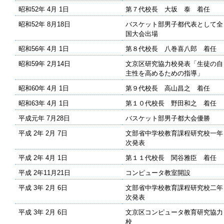
昭和52年 4月 1日
第７代校長 大坂 泰 着任
昭和52年 8月18日
バスケット部男子都代表として全
国大会出場
昭和56年 4月 1日
第８代校長 八巻喜八郎 着任
昭和59年 2月14日
文京区研究協力校発表「生徒の自
主性を高めるための指導」
昭和60年 4月 1日
第９代校長 高山昌之 着任
昭和63年 4月 1日
第１０代校長 野田和之 着任
平成元年 7月28日
バスケット部男子都大会優勝
平成 2年 2月 7日
文部省中学校教育課程研究校一年
次発表
平成 2年 4月 1日
第１１代校長 関谷雅臣 着任
平成 2年11月21日
コンピュータ教室開設
平成 3年 2月 6日
文部省中学校教育課程研究校二年
次発表
平成 3年 2月 6日
文京区コンピュータ教育研究協力
校