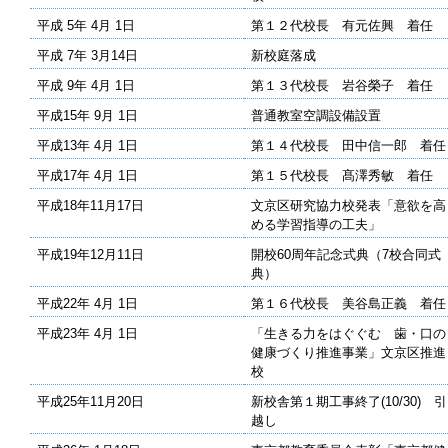
平成 5年 4月 1日
第１２代校長 有元佐興 着任
平成 7年 3月14日
新校庭落成
平成 9年 4月 1日
第１３代校長 岩谷榮子 着任
平成15年 9月 1日
普通教室空調設備設置
平成13年 4月 1日
第１４代校長 田中信一郎 着任
平成17年 4月 1日
第１５代校長 髙澤秀敏 着任
平成18年11月17日
文京区研究協力校発表「意欲を高
める学習指導の工夫」
平成19年12月11日
開校60周年記念式典（7校合同式
典）
平成22年 4月 1日
第１６代校長 美谷島正義 着任
平成23年 4月 1日
「生きる力をはぐぐむ 歯・口の
健康づくり推進事業」文京区推進
校
平成25年11月20日
新校舎第１期工事終了(10/30) 引
越し