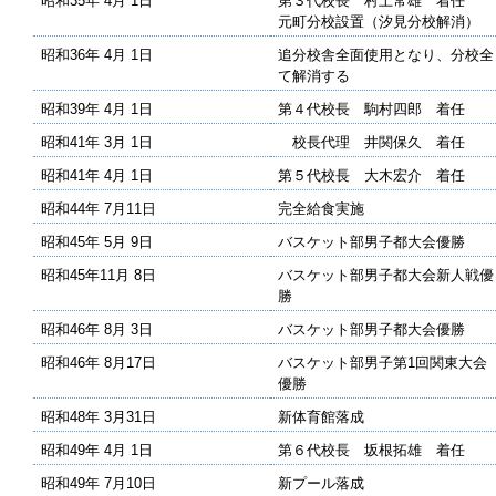
昭和35年 4月 1日
第３代校長 村上常雄 着任
元町分校設置（汐見分校解消）
昭和36年 4月 1日
追分校舎全面使用となり、分校全
て解消する
昭和39年 4月 1日
第４代校長 駒村四郎 着任
昭和41年 3月 1日
校長代理 井関保久 着任
昭和41年 4月 1日
第５代校長 大木宏介 着任
昭和44年 7月11日
完全給食実施
昭和45年 5月 9日
バスケット部男子都大会優勝
昭和45年11月 8日
バスケット部男子都大会新人戦優
勝
昭和46年 8月 3日
バスケット部男子都大会優勝
昭和46年 8月17日
バスケット部男子第1回関東大会
優勝
昭和48年 3月31日
新体育館落成
昭和49年 4月 1日
第６代校長 坂根拓雄 着任
昭和49年 7月10日
新プール落成