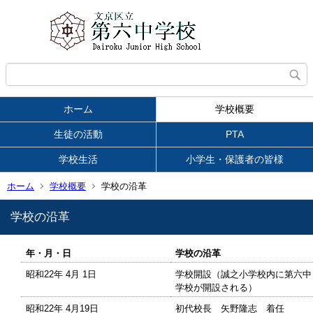
ホーム
学校概要
生徒の活動
PTA
学校生活
小学生・保護者の皆様
ホーム
学校概要
学校の沿革
学校の沿革
年・月・日
学校の沿革
昭和22年 4月 1日
学校開設（誠之小学校内に第六中
学校が開設される）
昭和22年 4月19日
初代校長 矢野隆志 着任