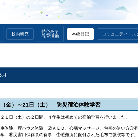
特色ある
校内研究
本郷日記
コミュニティ・ス
教育活動
6月
20日（金）～21日（土） 防災宿泊体験学習
、２１日（土）の２日間、４年生は初めての宿泊学習を行いました。
震車体験、煙ハウス体験 ②ＡＥＤ、心臓マッサージ、包帯の使い方➂消
見学 ⑥災害用保存食の食事 ⑦避難所に配付された毛布で就寝等です