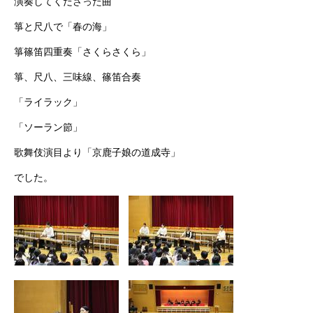
演奏してくださった曲
箏と尺八で「春の海」
箏篠笛四重奏「さくらさくら」
箏、尺八、三味線、篠笛合奏
「ライラック」
「ソーラン節」
歌舞伎演目より「京鹿子娘の道成寺」
でした。