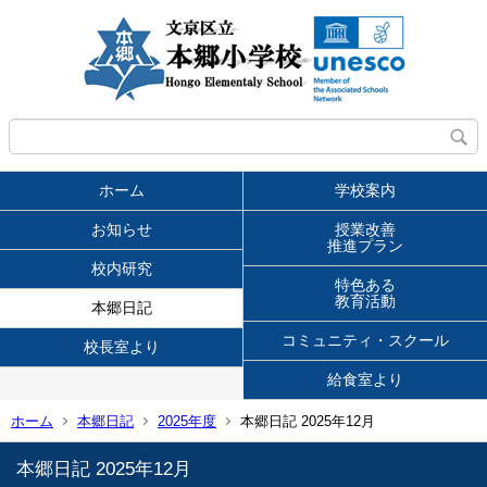
ホーム
学校案内
お知らせ
授業改善
推進プラン
校内研究
特色ある
教育活動
本郷日記
コミュニティ・スクール
校長室より
給食室より
ホーム
本郷日記
2025年度
本郷日記 2025年12月
本郷日記 2025年12月